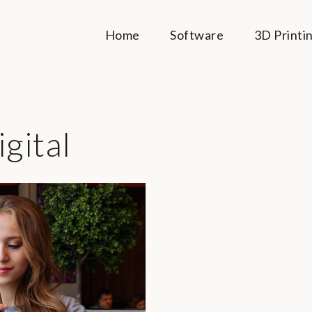
Home
Software
3D Printi
gital